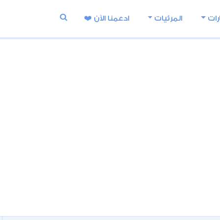
رات
المرئيات
ادعمنا اﻵن ❤️