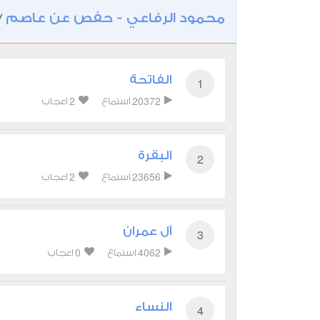
محمود الرفاعي - حفص عن عاصم
/
الفاتحة
1
2
20372
استماع
اعجاب
البقرة
2
2
23656
استماع
اعجاب
آل عمران
3
0
4062
استماع
اعجاب
النساء
4