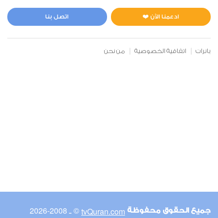
المائدة
0
3930
استماع
اعجاب
ادعمنا الآن ❤️
اتصل بنا
بانرات
اتفاقية الخصوصية
من نحن
00:00
00:00
6
الأنعام
0
4231
استماع
اعجاب
00:00
00:00
© ـ 2008-2026
tvQuran.com
جميع الحقوق محفوظة
7