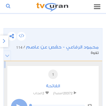
محمود الرفاعي - حفص عن عاصم
114
/
تلاوة
1
الفاتحة
2
20372
استماع
اعجاب