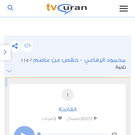
محمود الرفاعي - حفص عن عاصم
114
/
تلاوة
1
الفاتحة
2
20372
استماع
اعجاب