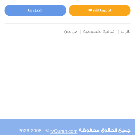
المائدة
0
3930
استماع
اعجاب
ادعمنا الآن ❤️
اتصل بنا
بانرات
اتفاقية الخصوصية
من نحن
00:00
00:00
6
الأنعام
0
4226
استماع
اعجاب
00:00
00:00
© ـ 2008-2026
tvQuran.com
جميع الحقوق محفوظة
7