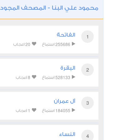
محمود علي البنا - المصحف المجود
الفاتحة
1
20
255686
استماع
اعجاب
البقرة
2
8
528133
استماع
اعجاب
آل عمران
3
1
184055
استماع
اعجاب
النساء
4