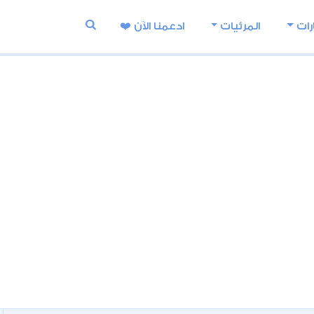
رات
المرئيات
ادعمنا اﻵن ❤️