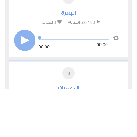
البقرة
8
528133
استماع
اعجاب
00:00
00:00
3
آل عمران
1
184055
استماع
اعجاب
00:00
00:00