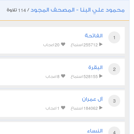
محمود علي البنا - المصحف المجود
114
/
تلاوة
الفاتحة
1
20
255712
استماع
اعجاب
البقرة
2
8
528155
استماع
اعجاب
آل عمران
3
1
184062
استماع
اعجاب
النساء
4