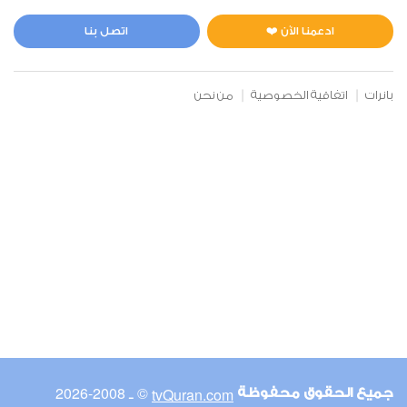
المائدة
2
32752
استماع
اعجاب
ادعمنا الآن ❤️
اتصل بنا
بانرات
اتفاقية الخصوصية
من نحن
00:00
00:00
6
الأنعام
1
24466
استماع
اعجاب
00:00
00:00
© ـ 2008-2026
tvQuran.com
جميع الحقوق محفوظة
7