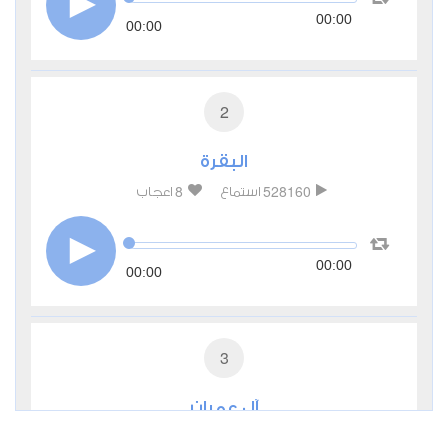
00:00
00:00
2
البقرة
8
528160
استماع
اعجاب
00:00
00:00
3
آل عمران
1
184064
استماع
اعجاب