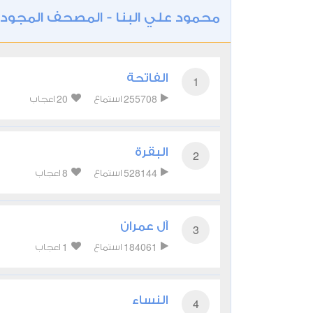
محمود علي البنا - المصحف المجود
الفاتحة
1
20
255708
استماع
اعجاب
البقرة
2
8
528144
استماع
اعجاب
آل عمران
3
1
184061
استماع
اعجاب
النساء
4