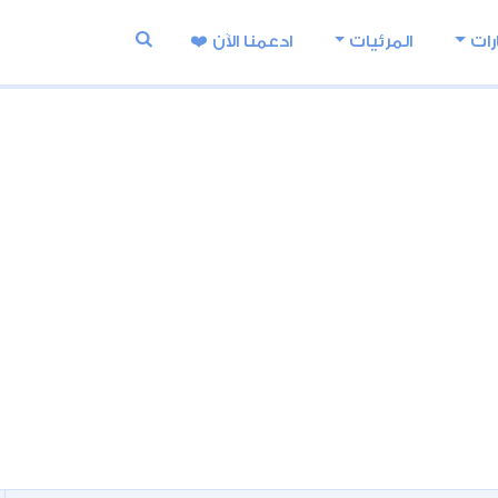
رات
المرئيات
ادعمنا اﻵن ❤️