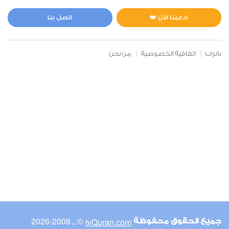
المائدة
2
32744
استماع
اعجاب
ادعمنا الآن ❤️
اتصل بنا
بانرات
اتفاقية الخصوصية
من نحن
00:00
00:00
6
الأنعام
1
24461
استماع
اعجاب
00:00
00:00
© ـ 2008-2026
tvQuran.com
جميع الحقوق محفوظة
7