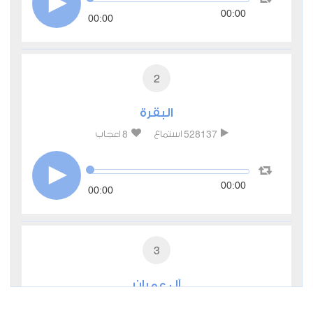
00:00
00:00
2
البقرة
8
528137
استماع
اعجاب
00:00
00:00
3
آل عمران
1
184057
استماع
اعجاب