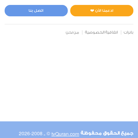
المائدة
2
32746
استماع
اعجاب
ادعمنا الآن ❤️
اتصل بنا
بانرات
اتفاقية الخصوصية
من نحن
00:00
00:00
6
الأنعام
1
24464
استماع
اعجاب
00:00
00:00
© ـ 2008-2026
tvQuran.com
جميع الحقوق محفوظة
7