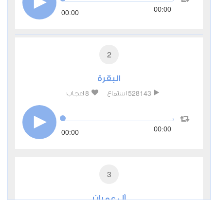
00:00
00:00
2
البقرة
8
528143
استماع
اعجاب
00:00
00:00
3
آل عمران
1
184061
استماع
اعجاب