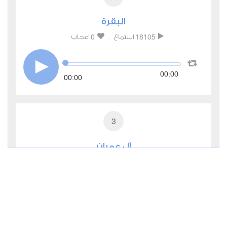
البقرة
0
18105
استماع
اعجاب
00:00
00:00
3
آل عمران
0
7685
استماع
اعجاب
00:00
00:00