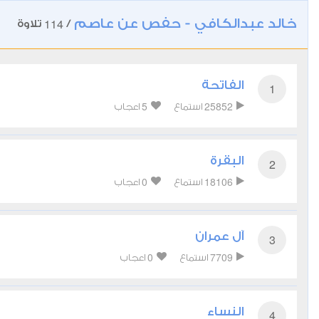
خالد عبدالكافي - حفص عن عاصم
114
/
تلاوة
الفاتحة
1
5
25852
استماع
اعجاب
البقرة
2
0
18106
استماع
اعجاب
آل عمران
3
0
7709
استماع
اعجاب
النساء
4