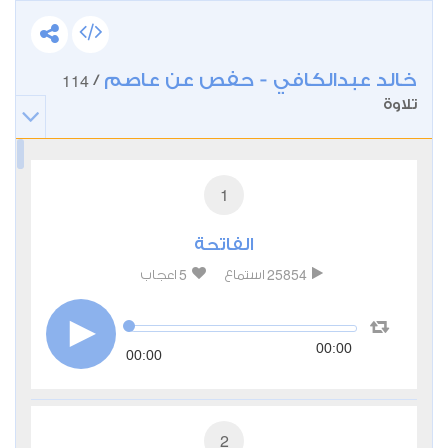
خالد عبدالكافي - حفص عن عاصم
114
/
تلاوة
1
الفاتحة
5
25854
استماع
اعجاب
00:00
00:00
2