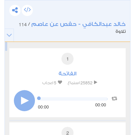
خالد عبدالكافي - حفص عن عاصم
114
/
تلاوة
1
الفاتحة
5
25852
استماع
اعجاب
00:00
00:00
2