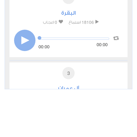
البقرة
0
18106
استماع
اعجاب
00:00
00:00
3
آل عمران
0
7717
استماع
اعجاب
00:00
00:00