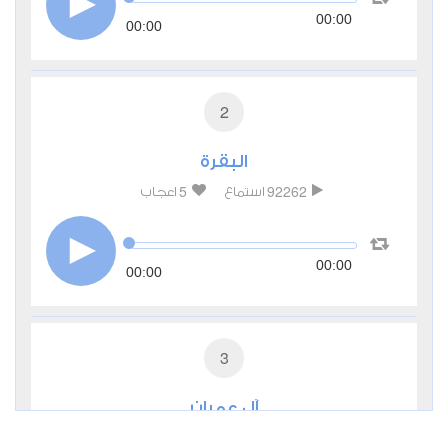
00:00
00:00
2
البقرة
5
92262
استماع
اعجاب
00:00
00:00
3
آل عمران
1
27818
استماع
اعجاب