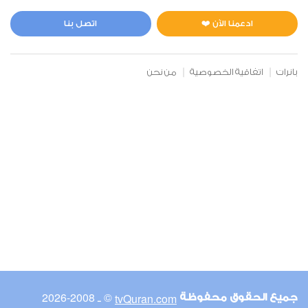
المائدة
0
14211
استماع
اعجاب
ادعمنا الآن ❤️
اتصل بنا
بانرات
اتفاقية الخصوصية
من نحن
00:00
00:00
6
الأنعام
2
12140
استماع
اعجاب
00:00
00:00
© ـ 2008-2026
tvQuran.com
جميع الحقوق محفوظة
7