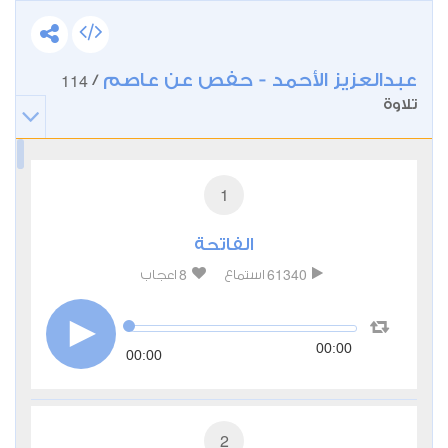
عبدالعزيز الأحمد - حفص عن عاصم
114
/
تلاوة
1
الفاتحة
8
61340
استماع
اعجاب
00:00
00:00
2