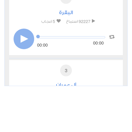
البقرة
5
92227
استماع
اعجاب
00:00
00:00
3
آل عمران
1
27765
استماع
اعجاب
00:00
00:00