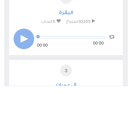
البقرة
5
92255
استماع
اعجاب
00:00
00:00
3
آل عمران
1
27804
استماع
اعجاب
00:00
00:00