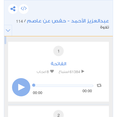
عبدالعزيز الأحمد - حفص عن عاصم
114
/
تلاوة
1
الفاتحة
8
61384
استماع
اعجاب
00:00
00:00
2