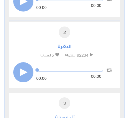
00:00
00:00
2
البقرة
5
92234
استماع
اعجاب
00:00
00:00
3
آل عمران
1
27775
استماع
اعجاب