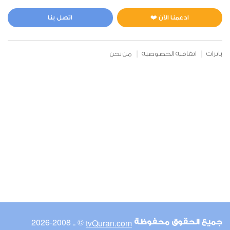
المائدة
0
14167
استماع
اعجاب
ادعمنا الآن ❤️
اتصل بنا
بانرات
اتفاقية الخصوصية
من نحن
00:00
00:00
6
الأنعام
2
12088
استماع
اعجاب
00:00
00:00
© ـ 2008-2026
tvQuran.com
جميع الحقوق محفوظة
7