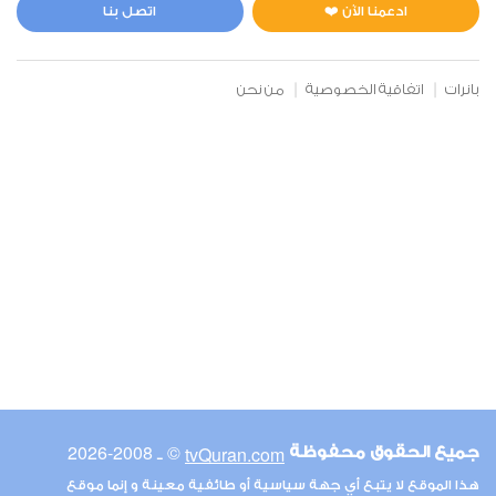
5
28540
استماع
اعجاب
ادعمنا الآن ❤️
اتصل بنا
بانرات
اتفاقية الخصوصية
من نحن
00:00
00:00
6
الأنعام
0
26018
استماع
اعجاب
00:00
00:00
© ـ 2008-2026
tvQuran.com
جميع الحقوق محفوظة
7
هذا الموقع لا يتبع أي جهة سياسية أو طائفية معينة و إنما موقع