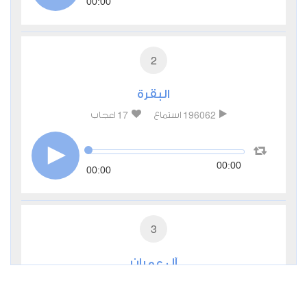
00:00
2
البقرة
17
196062
استماع
اعجاب
00:00
00:00
3
آل عمران
3
45627
استماع
اعجاب