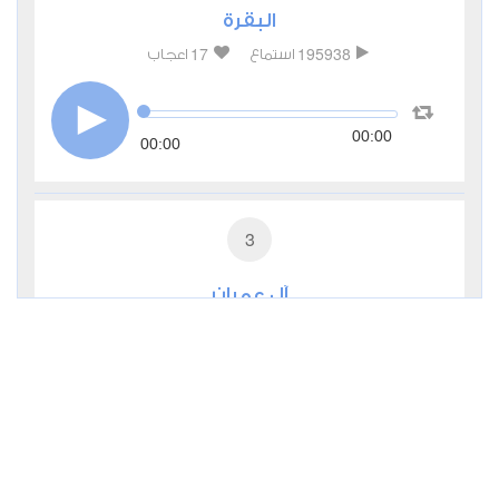
البقرة
17
195938
استماع
اعجاب
00:00
00:00
3
آل عمران
3
45549
استماع
اعجاب
00:00
00:00