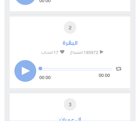
00:00
2
البقرة
17
195972
استماع
اعجاب
00:00
00:00
3
آل عمران
3
45576
استماع
اعجاب