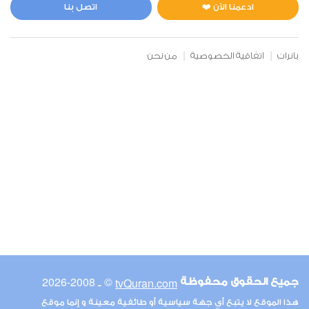
5
28513
استماع
اعجاب
ادعمنا الآن ❤️
اتصل بنا
بانرات
اتفاقية الخصوصية
من نحن
00:00
00:00
6
الأنعام
0
25933
استماع
اعجاب
00:00
00:00
© ـ 2008-2026
tvQuran.com
جميع الحقوق محفوظة
7
هذا الموقع لا يتبع أي جهة سياسية أو طائفية معينة و إنما موقع