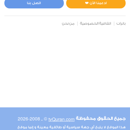
5
28514
استماع
اعجاب
ادعمنا الآن ❤️
اتصل بنا
بانرات
اتفاقية الخصوصية
من نحن
00:00
00:00
6
الأنعام
0
25940
استماع
اعجاب
00:00
00:00
© ـ 2008-2026
tvQuran.com
جميع الحقوق محفوظة
7
هذا الموقع لا يتبع أي جهة سياسية أو طائفية معينة و إنما موقع