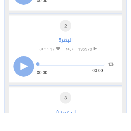
00:00
2
البقرة
17
195978
استماع
اعجاب
00:00
00:00
3
آل عمران
3
45576
استماع
اعجاب