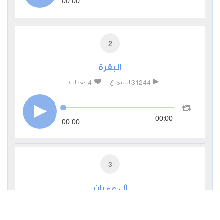
00:00
2
البقرة
4
31244
استماع
اعجاب
00:00
00:00
3
آل عمران
0
10666
استماع
اعجاب