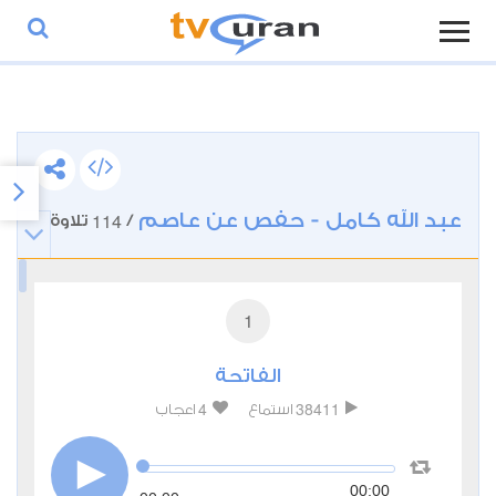
عبد الله كامل - حفص عن عاصم
114
/
تلاوة
1
الفاتحة
4
38411
استماع
اعجاب
00:00