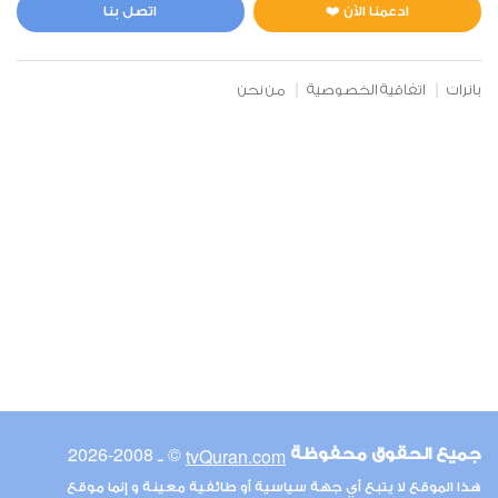
1
7531
استماع
اعجاب
ادعمنا الآن ❤️
اتصل بنا
بانرات
اتفاقية الخصوصية
من نحن
00:00
00:00
6
الأنعام
0
6255
استماع
اعجاب
00:00
00:00
© ـ 2008-2026
tvQuran.com
جميع الحقوق محفوظة
7
هذا الموقع لا يتبع أي جهة سياسية أو طائفية معينة و إنما موقع