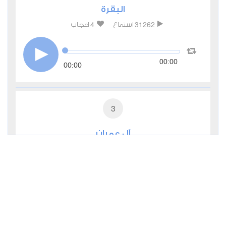
البقرة
4
31262
استماع
اعجاب
00:00
00:00
3
آل عمران
0
10675
استماع
اعجاب
00:00
00:00