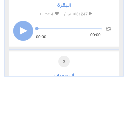
البقرة
4
31247
استماع
اعجاب
00:00
00:00
3
آل عمران
0
10668
استماع
اعجاب
00:00
00:00