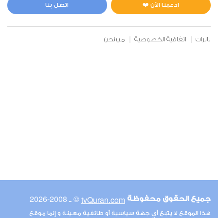
1
7539
استماع
اعجاب
ادعمنا الآن ❤️
اتصل بنا
بانرات
اتفاقية الخصوصية
من نحن
00:00
00:00
6
الأنعام
0
6257
استماع
اعجاب
00:00
00:00
© ـ 2008-2026
tvQuran.com
جميع الحقوق محفوظة
7
هذا الموقع لا يتبع أي جهة سياسية أو طائفية معينة و إنما موقع