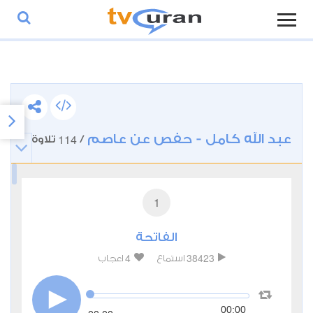
عبد الله كامل - حفص عن عاصم
114
/
تلاوة
1
الفاتحة
4
38423
استماع
اعجاب
00:00