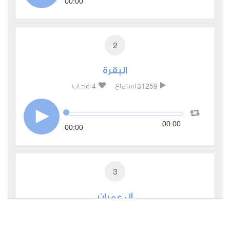
00:00
2
البقرة
4
31259
استماع
اعجاب
00:00
00:00
3
آل عمران
0
10674
استماع
اعجاب