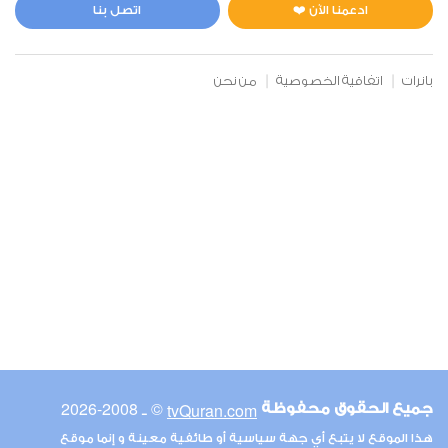
1
7539
استماع
اعجاب
ادعمنا الآن ❤️
اتصل بنا
بانرات
اتفاقية الخصوصية
من نحن
00:00
00:00
6
الأنعام
0
6256
استماع
اعجاب
00:00
00:00
© ـ 2008-2026
tvQuran.com
جميع الحقوق محفوظة
7
هذا الموقع لا يتبع أي جهة سياسية أو طائفية معينة و إنما موقع