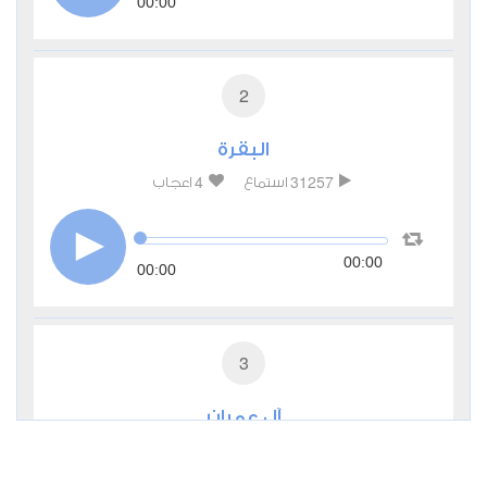
00:00
2
البقرة
4
31257
استماع
اعجاب
00:00
00:00
3
آل عمران
0
10674
استماع
اعجاب