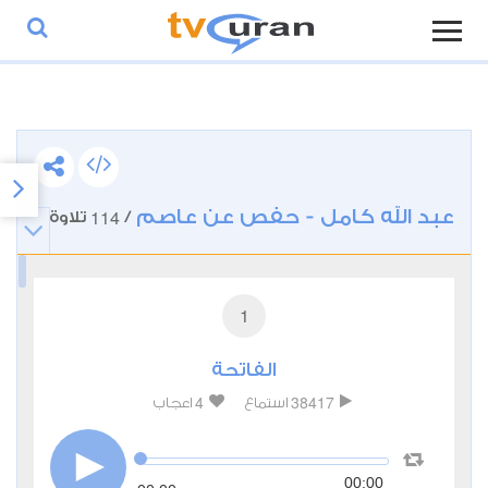
عبد الله كامل - حفص عن عاصم
114
/
تلاوة
1
الفاتحة
4
38417
استماع
اعجاب
00:00