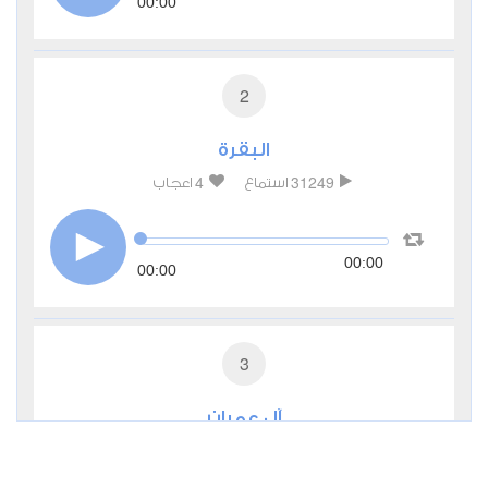
00:00
2
البقرة
4
31249
استماع
اعجاب
00:00
00:00
3
آل عمران
0
10670
استماع
اعجاب