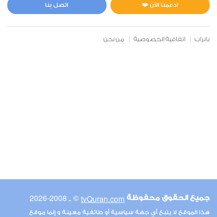
1
7531
استماع
اعجاب
ادعمنا الآن ❤️
اتصل بنا
بانرات
اتفاقية الخصوصية
من نحن
00:00
00:00
6
الأنعام
0
6255
استماع
اعجاب
00:00
00:00
© ـ 2008-2026
tvQuran.com
جميع الحقوق محفوظة
7
هذا الموقع لا يتبع أي جهة سياسية أو طائفية معينة و إنما موقع