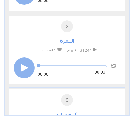
00:00
2
البقرة
4
31244
استماع
اعجاب
00:00
00:00
3
آل عمران
0
10666
استماع
اعجاب