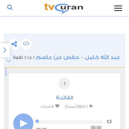
عبد الله كامل - حفص عن عاصم
114
/
تلاوة
1
الفاتحة
4
38411
استماع
اعجاب
00:00