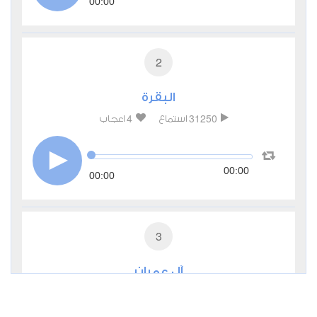
00:00
2
البقرة
4
31250
استماع
اعجاب
00:00
00:00
3
آل عمران
0
10670
استماع
اعجاب