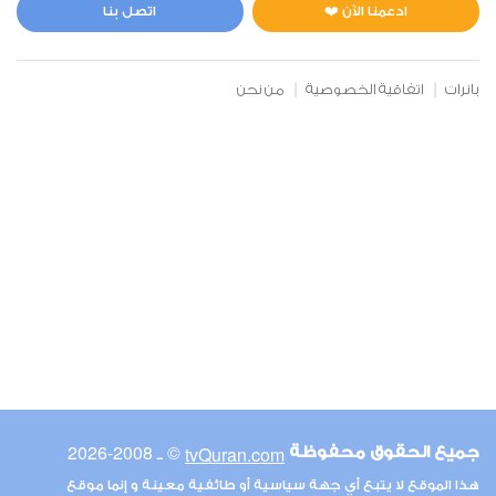
1
7537
استماع
اعجاب
ادعمنا الآن ❤️
اتصل بنا
بانرات
اتفاقية الخصوصية
من نحن
00:00
00:00
6
الأنعام
0
6256
استماع
اعجاب
00:00
00:00
© ـ 2008-2026
tvQuran.com
جميع الحقوق محفوظة
7
هذا الموقع لا يتبع أي جهة سياسية أو طائفية معينة و إنما موقع