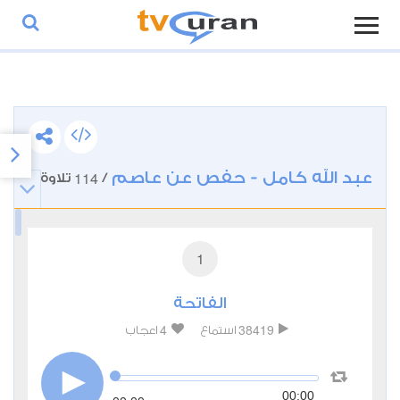
عبد الله كامل - حفص عن عاصم
114
/
تلاوة
1
الفاتحة
4
38419
استماع
اعجاب
00:00