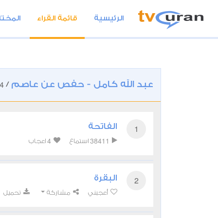
الرئيسية
قائمة القراء
المختا
عبد الله كامل - حفص عن عاصم
4
/
الفاتحة
1
4
38411
استماع
اعجاب
البقرة
2
أعجبني
مشاركة
تحميل