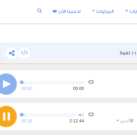
رات
المرئيات
ادعمنا اﻵن ❤️
11
تلاوة
00:00
00:00
00:16
2:12:44
أخرى