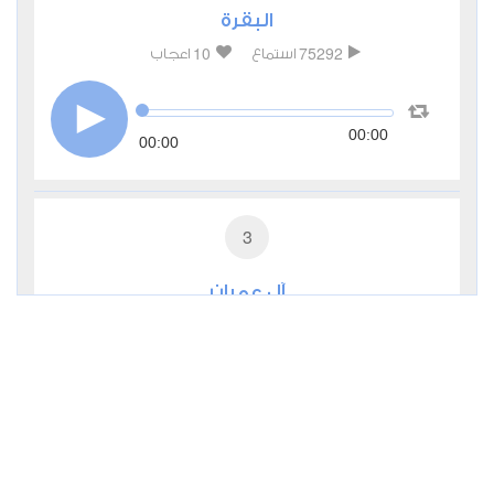
البقرة
10
75292
استماع
اعجاب
00:00
00:00
3
آل عمران
5
26689
استماع
اعجاب
00:00
00:00