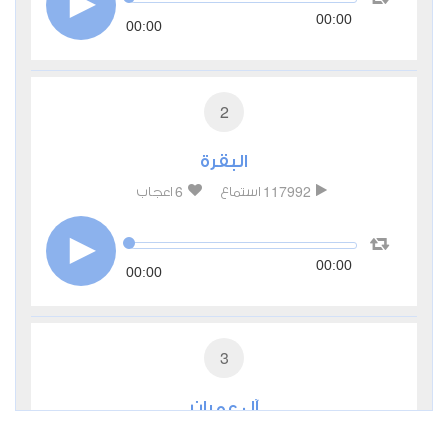
00:00
00:00
2
البقرة
6
117992
استماع
اعجاب
00:00
00:00
3
آل عمران
2
30745
استماع
اعجاب