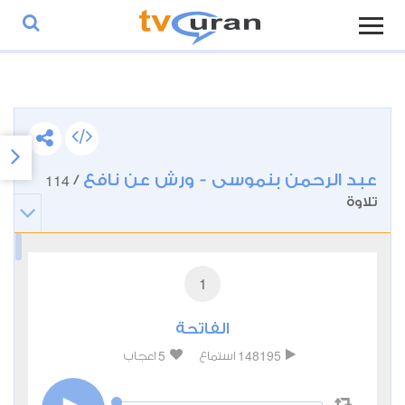
عبد الرحمن بنموسى - ورش عن نافع
114
/
تلاوة
1
الفاتحة
5
148195
استماع
اعجاب