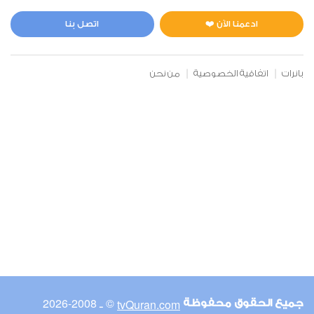
المائدة
0
17920
استماع
اعجاب
ادعمنا الآن ❤️
اتصل بنا
بانرات
اتفاقية الخصوصية
من نحن
00:00
00:00
6
الأنعام
0
16838
استماع
اعجاب
00:00
00:00
© ـ 2008-2026
tvQuran.com
جميع الحقوق محفوظة
7