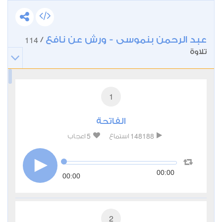
عبد الرحمن بنموسى - ورش عن نافع
114
/
تلاوة
1
الفاتحة
5
148188
استماع
اعجاب
00:00
00:00
2