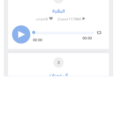
البقرة
6
117960
استماع
اعجاب
00:00
00:00
3
آل عمران
2
30707
استماع
اعجاب
00:00
00:00