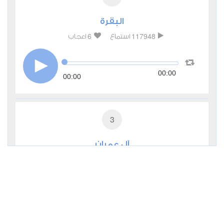
البقرة
6
117948
استماع
اعجاب
00:00
00:00
3
آل عمران
2
30694
استماع
اعجاب
00:00
00:00