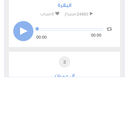
البقرة
0
24860
استماع
اعجاب
00:00
00:00
3
آل عمران
0
5965
استماع
اعجاب
00:00
00:00