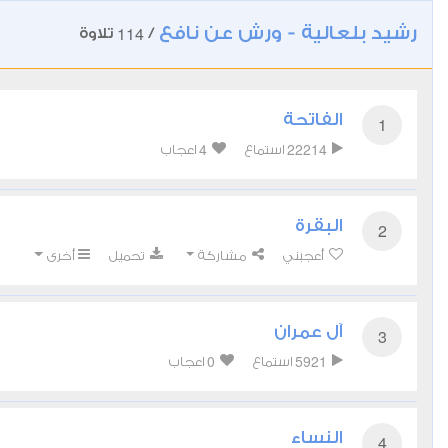
رشيد بلعالية - ورش عن نافع
114
/
تلاوة
الفاتحة
1
4
22214
استماع
اعجاب
البقرة
2
أعجبني
مشاركة
تحميل
أخرى
آل عمران
3
0
5921
استماع
اعجاب
النساء
4