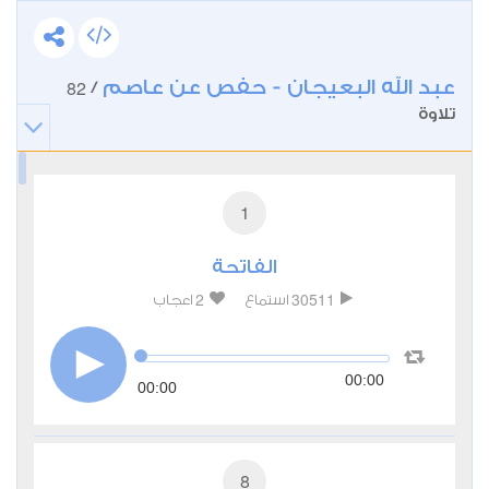
عبد الله البعيجان - حفص عن عاصم
82
/
تلاوة
1
الفاتحة
2
30511
استماع
اعجاب
00:00
00:00
8