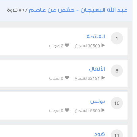
عبد الله البعيجان - حفص عن عاصم
82
/
تلاوة
الفاتحة
1
2
30509
استماع
اعجاب
الأنفال
8
0
22191
استماع
اعجاب
يونس
10
0
15600
استماع
اعجاب
هود
11