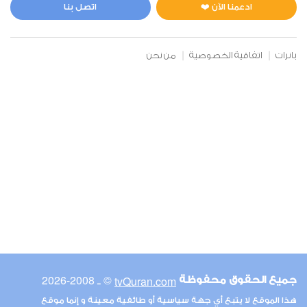
1
46654
استماع
اعجاب
ادعمنا الآن ❤️
اتصل بنا
بانرات
اتفاقية الخصوصية
من نحن
00:00
00:00
6
الأنعام
0
31386
استماع
اعجاب
00:00
00:00
© ـ 2008-2026
tvQuran.com
جميع الحقوق محفوظة
7
هذا الموقع لا يتبع أي جهة سياسية أو طائفية معينة و إنما موقع