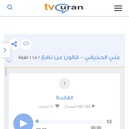
علي الحذيفي - قالون عن نافع
114
/
تلاوة
1
الفاتحة
11
181133
استماع
اعجاب
00:00