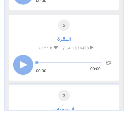
00:00
2
البقرة
8
214478
استماع
اعجاب
00:00
00:00
3
آل عمران
2
63812
استماع
اعجاب