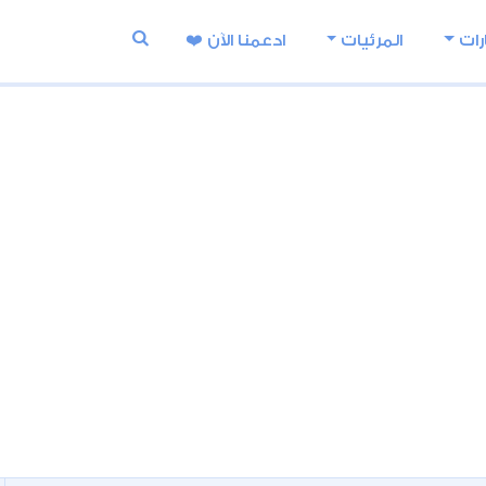
رات
المرئيات
ادعمنا اﻵن ❤️