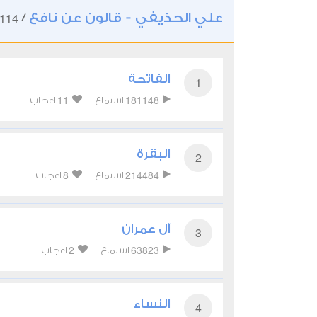
علي الحذيفي - قالون عن نافع
114
/
الفاتحة
1
11
181148
استماع
اعجاب
البقرة
2
8
214484
استماع
اعجاب
آل عمران
3
2
63823
استماع
اعجاب
النساء
4