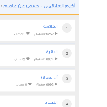
أكرم العلاقمي - حفص عن عاصم
/
الفاتحة
1
1
25252
استماع
اعجاب
البقرة
2
2
16874
استماع
اعجاب
آل عمران
3
0
6993
استماع
اعجاب
النساء
4