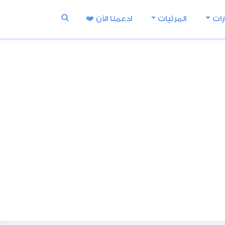
رات
المرئيات
ادعمنا اﻵن ❤️