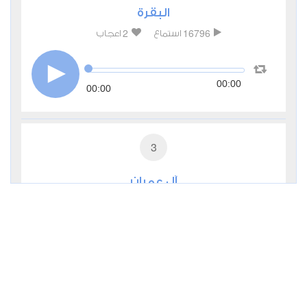
البقرة
2
16796
استماع
اعجاب
00:00
00:00
3
آل عمران
0
6993
استماع
اعجاب
00:00
00:00