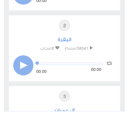
00:00
2
البقرة
8
58541
استماع
اعجاب
00:00
00:00
3
آل عمران
1
21973
استماع
اعجاب