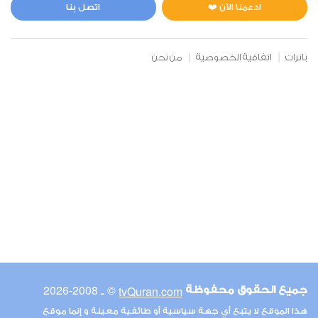
2
16022
استماع
اعجاب
ادعمنا الآن ❤️
اتصل بنا
بانرات
اتفاقية الخصوصية
من نحن
00:00
00:00
6
الأنعام
1
14765
استماع
اعجاب
00:00
00:00
© ـ 2008-2026
tvQuran.com
جميع الحقوق محفوظة
7
هذا الموقع لا يتبع أي جهة سياسية أو طائفية معينة و إنما موقع