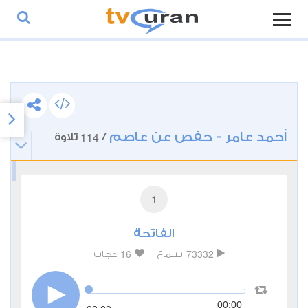
أحمد عامر - حفص عن عاصم
114
/
تلاوة
1
الفاتحة
16
73332
استماع
اعجاب
00:00