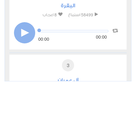
البقرة
8
58499
استماع
اعجاب
00:00
00:00
3
آل عمران
1
21966
استماع
اعجاب
00:00
00:00