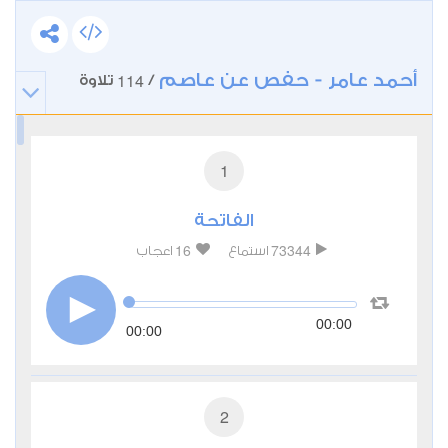
أحمد عامر - حفص عن عاصم
114
/
تلاوة
1
الفاتحة
16
73344
استماع
اعجاب
00:00
00:00
2