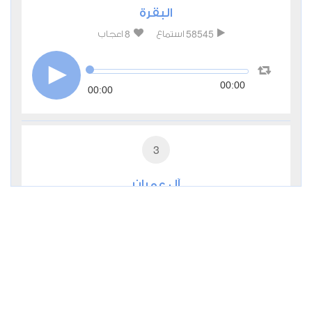
البقرة
8
58545
استماع
اعجاب
00:00
00:00
3
آل عمران
1
21979
استماع
اعجاب
00:00
00:00