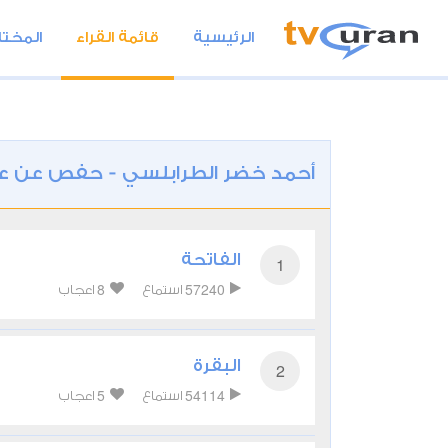
الرئيسية
قائمة القراء
المختا
أحمد خضر الطرابلسي - حفص عن 
الفاتحة
1
8
57240
استماع
اعجاب
البقرة
2
5
54114
استماع
اعجاب