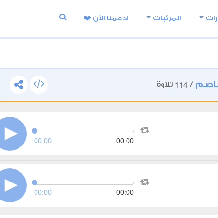
رات
المرئيات
ادعمنا اﻵن ❤️
عاصم
114
/
تلاوة
00:00
00:00
00:00
00:00