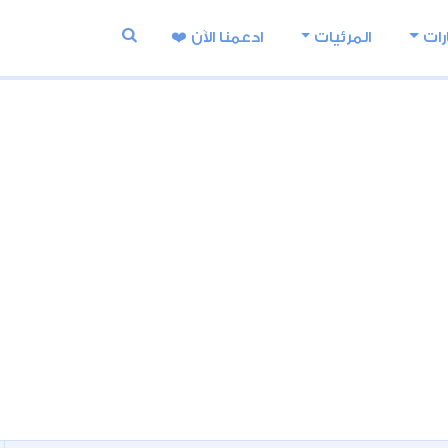
رات
المرئيات
ادعمنا اﻵن ❤️