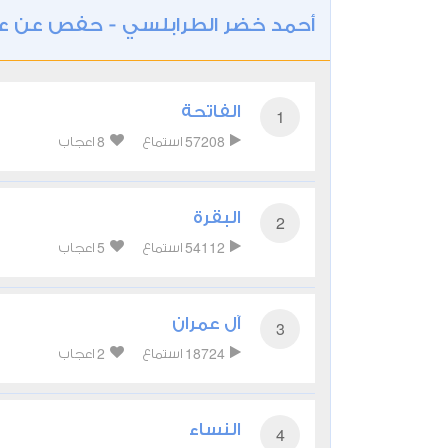
أحمد خضر الطرابلسي - حفص عن 
الفاتحة
1
8
57208
استماع
اعجاب
البقرة
2
5
54112
استماع
اعجاب
آل عمران
3
2
18724
استماع
اعجاب
النساء
4