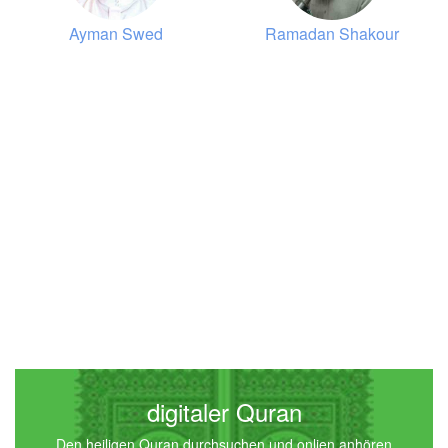
Ayman Swed
Ramadan Shakour
4
an-Nisā' (Die Frauen)
3552
Hören
0
Gefällt mir
00:00
00:00
5
al-Mā'ida (Der Tisch)
3437
Hören
0
Gefällt mir
digitaler Quran
Den heiligen Quran durchsuchen und onlien anhören