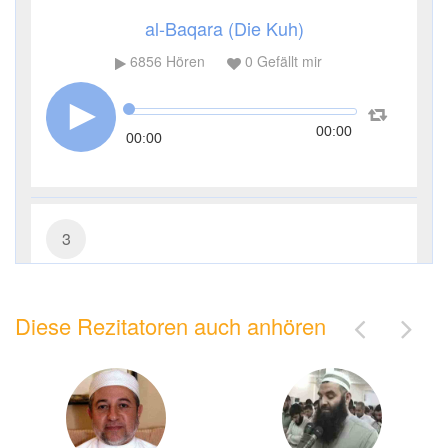
al-Baqara (Die Kuh)
6856
Hören
0
Gefällt mir
00:00
00:00
3
Āl ʿImrān (Die Sippe Imrans)
Diese Rezitatoren auch anhören
4041
Hören
0
Gefällt mir
00:00
00:00