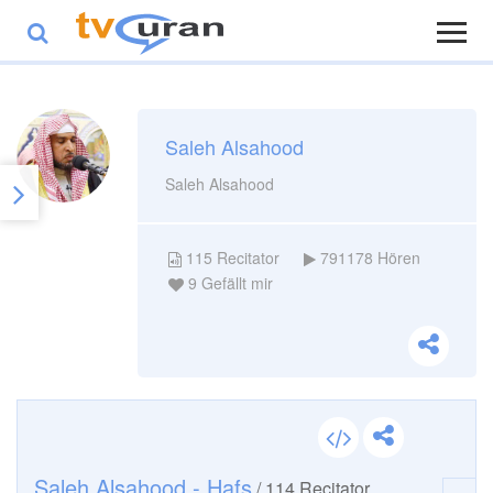
Saleh Alsahood
Saleh Alsahood
115
Recitator
791178
Hören
9
Gefällt mir
Saleh Alsahood - Hafs
/
114
Recitator