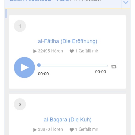
1
al-Fātiha (Die Eröffnung)
32495
Hören
1
Gefällt mir
00:00
00:00
2
al-Baqara (Die Kuh)
33870
Hören
1
Gefällt mir