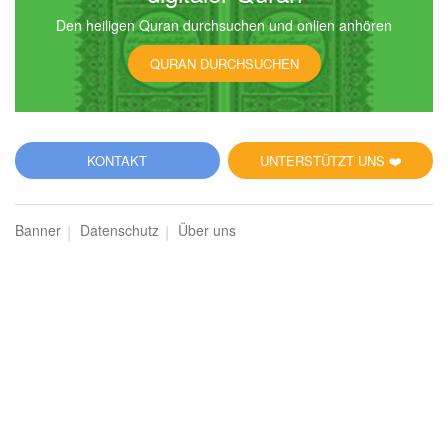
Den heiligen Quran durchsuchen und onlien anhören
6
QURAN DURCHSUCHEN
al-Anʿām (Das Vieh)
8624
Hören
0
Gefällt mir
KONTAKT
UNTERSTÜTZT UNS ❤️
00:00
00:00
Banner
Datenschutz
Über uns
7
al-Aʿrāf (Die Höhen)
7729
Hören
0
Gefällt mir