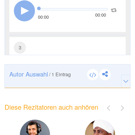
00:00
00:00
3
Āl ʿImrān (Die Sippe Imrans)
14056
Hören
0
Gefällt mir
Autor Auswahl
/
1
Eintrag
00:00
00:00
Diese Rezitatoren auch anhören
4